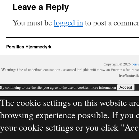
Leave a Reply
You must be
logged in
to post a commen
Persilles Hjemmedyrk
Copyright © 2026
pers
Warning
: Use of undefined constant on - assumed 'on' (this will throw an Error in a future 
free/fantast
By continuing to use the site, you agree to the use of cookies.
more information
Accept
The cookie settings on this website are
browsing experience possible. If you 
your cookie settings or you click "Acc