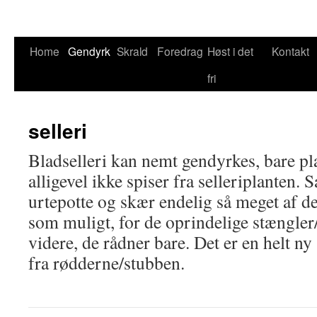
Home
Gendyrk
Skrald
Foredrag
Høst i det
Kontakt
Skip
fri
to
content
selleri
Bladselleri kan nemt gendyrkes, bare pl
alligevel ikke spiser fra selleriplanten. 
urtepotte og skær endelig så meget af de
som muligt, for de oprindelige stængler
videre, de rådner bare. Det er en helt ny
fra rødderne/stubben.